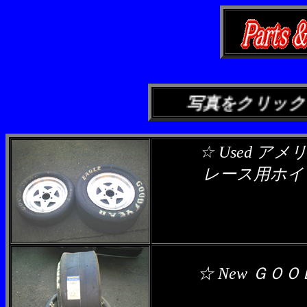
写真をクリッ
☆ Used 
レース用ホイ
☆ New ＧＯＯ