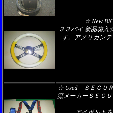
☆ New
３３パイ 新品箱
す。アメリカンテ
☆ Used ＳＥ
流メーカーＳＥＣＵ
アイボルトを