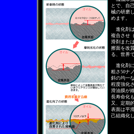
とで、自
械の研磨し
めます。
進化剤は
複合させ
滑剤また
擦面を改
る、世界
進化剤に
粗さ50ナ
斜の均一な
程度強化
滑油膜が
長寿命化
又、定期
表面は平
己組織化